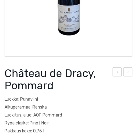
Courtault-Michelet
Saksa
Falezza
Lucien Albrecht
Moscone
Poesie
Château de Dracy,
Quevedo
hât
aud
Pommard
Torre Zambra
eau
ry &
de
Dut
Villa Braida
Luokka: Punaviini
Dra
our
Alkuperämaa: Ranska
Zantho
cy,
3
Luokitus, alue: AOP Pommard
Rypälelajike: Pinot Noir
Côt
Cot
Pakkaus koko: 0,75 l
es
eau