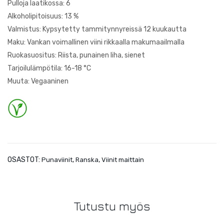
Pulloja laatikossa: 6
du
x
Alkoholipitoisuus: 13 %
Cou
Valmistus: Kypsytetty tammitynnyreissä 12 kuukautta
cho
Maku: Vankan voimallinen viini rikkaalla makumaailmalla
is
Ruokasuositus: Riista, punainen liha, sienet
Tarjoilulämpötila: 16-18 °C
Muuta: Vegaaninen
OSASTOT:
,
,
Punaviinit
Ranska
Viinit maittain
Tutustu myös