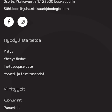
Osoite: Ykskoivuntie 17, 23500 Uusikaupunki
Sähköposti: juha.niinisaari@bodegio.com
Hyödyllistä tietoa
Yritys
Yhteystiedot
Tietosuojaseloste
Myynti- ja toimitusehdot
Viinityypit
Kuohuviinit
Punaviinit