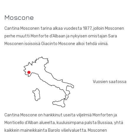
Courtault-Michelet
Saksa
Moscone
Falezza
Cantina Mosconen tarina alkaa vuodesta 1877, jolloin Mosconen
Lucien Albrecht
perhe muutti Monforte d’Albaan ja nykyisen omistajan Sara
Mosconen isoisoisä Giacinto Moscone alkoi tehdä viiniä.
Moscone
Poesie
Quevedo
Vuosien saatossa
Torre Zambra
Villa Braida
Zantho
Cantina Moscone on hankkinut useita viljelmiä Monforten ja
Monticello d’Alban alueelta, kuuluisimpana palsta Bussiaa, yhtä
kaikkein maineikkainta Barolo viljelyaluetta. Mosconen