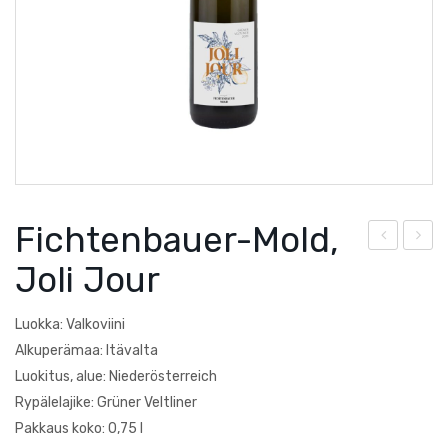
Courtault-Michelet
Saksa
Falezza
Lucien Albrecht
Moscone
Poesie
Fichtenbauer-Mold,
Quevedo
erra
icht
Joli Jour
Torre Zambra
s
enb
Lus
aue
Villa Braida
Luokka: Valkoviini
as
r-
Alkuperämaa: Itävalta
Zantho
Ros
Mol
Luokitus, alue: Niederösterreich
Rypälelajike: Grüner Veltliner
e
d,
Pakkaus koko: 0,75 l
Grü