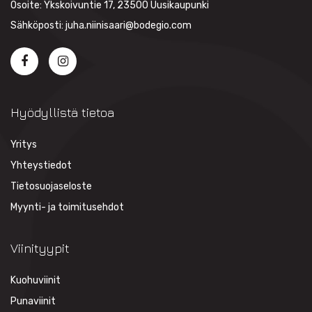
Osoite: Ykskoivuntie 17, 23500 Uusikaupunki
Sähköposti: juha.niinisaari@bodegio.com
Hyödyllistä tietoa
Yritys
Yhteystiedot
Tietosuojaseloste
Myynti- ja toimitusehdot
Viinityypit
Kuohuviinit
Punaviinit