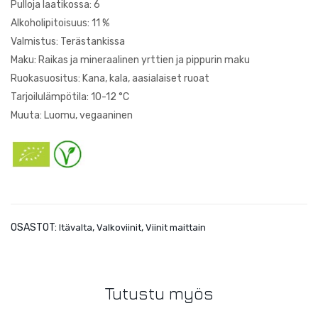
Pulloja laatikossa: 6
ner
Alkoholipitoisuus: 11 %
Velt
Valmistus: Terästankissa
liner
Maku: Raikas ja mineraalinen yrttien ja pippurin maku
1L
Ruokasuositus: Kana, kala, aasialaiset ruoat
Tarjoilulämpötila: 10-12 °C
Muuta: Luomu, vegaaninen
OSASTOT:
,
,
Itävalta
Valkoviinit
Viinit maittain
Tutustu myös