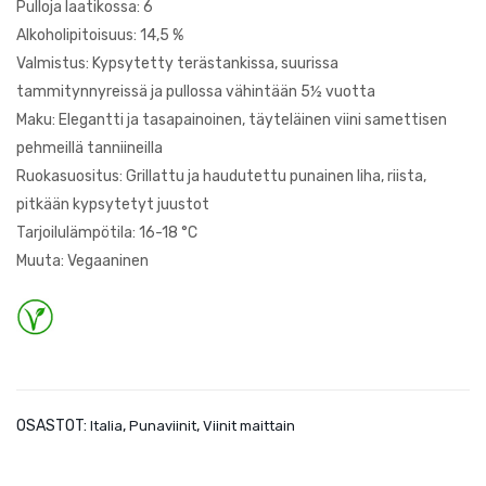
Pulloja laatikossa: 6
a
Alkoholipitoisuus: 14,5 %
Valmistus: Kypsytetty terästankissa, suurissa
tammitynnyreissä ja pullossa vähintään 5½ vuotta
Maku: Elegantti ja tasapainoinen, täyteläinen viini samettisen
pehmeillä tanniineilla
Ruokasuositus: Grillattu ja haudutettu punainen liha, riista,
pitkään kypsytetyt juustot
Tarjoilulämpötila: 16-18 °C
Muuta: Vegaaninen
OSASTOT:
,
,
Italia
Punaviinit
Viinit maittain