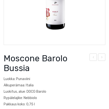
Courtault-Michelet
Saksa
Falezza
Lucien Albrecht
Moscone
Poesie
Moscone Barolo
Quevedo
osc
res
Bussia
Torre Zambra
one
ca
Roe
Pie
Villa Braida
Luokka: Punaviini
ro
mo
Alkuperämaa: Italia
Zantho
Arn
nte
Luokitus, alue: DOCG Barolo
Rypälelajike: Nebbiolo
eis
Bar
Pakkaus koko: 0,75 l
ber