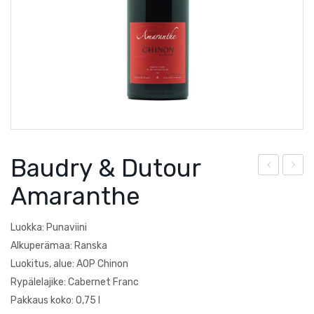
Courtault-Michelet
Saksa
Falezza
Lucien Albrecht
Moscone
Poesie
Baudry & Dutour
Quevedo
r.
aud
Amaranthe
Torre Zambra
Jos
ry &
ef
Dut
Villa Braida
Luokka: Punaviini
Köh
our
Alkuperämaa: Ranska
Zantho
r
La
Luokitus, alue: AOP Chinon
Rypälelajike: Cabernet Franc
Pin
Cha
Pakkaus koko: 0,75 l
ot
pini