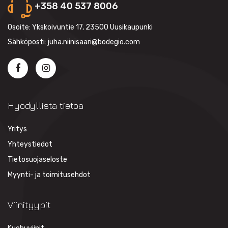
+358 40 537 8006
Osoite: Ykskoivuntie 17, 23500 Uusikaupunki
Sähköposti: juha.niinisaari@bodegio.com
Hyödyllistä tietoa
Yritys
Yhteystiedot
Tietosuojaseloste
Myynti- ja toimitusehdot
Viinityypit