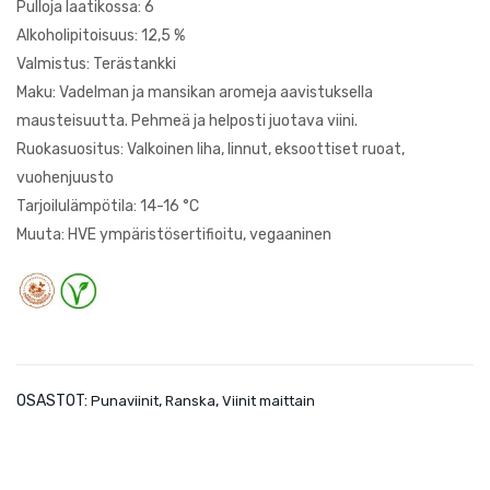
Pulloja laatikossa: 6
Noir
ère
Alkoholipitoisuus: 12,5 %
Ros
Valmistus: Terästankki
e
Maku: Vadelman ja mansikan aromeja aavistuksella
mausteisuutta. Pehmeä ja helposti juotava viini.
Ruokasuositus: Valkoinen liha, linnut, eksoottiset ruoat,
vuohenjuusto
Tarjoilulämpötila: 14-16 °C
Muuta: HVE ympäristösertifioitu, vegaaninen
OSASTOT:
,
,
Punaviinit
Ranska
Viinit maittain