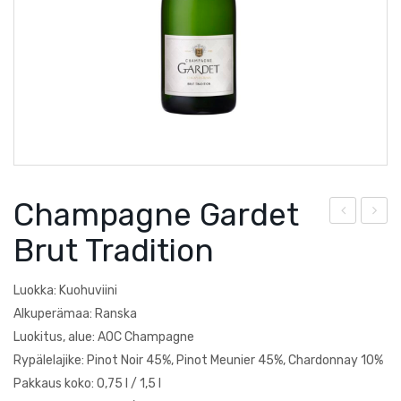
Courtault-Michelet
Saksa
Falezza
Lucien Albrecht
Moscone
Poesie
Champagne Gardet
Quevedo
om
alez
Brut Tradition
Torre Zambra
bea
za
u
Fala
Villa Braida
Luokka: Kuohuviini
Le
ia
Alkuperämaa: Ranska
Zantho
Bot
Luokitus, alue: AOC Champagne
Rypälelajike: Pinot Noir 45%, Pinot Meunier 45%, Chardonnay 10%
anis
Pakkaus koko: 0,75 l / 1,5 l
te