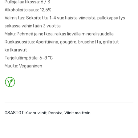
Pulloja laatikossa: 6 / 3
Fig.
Alkoholipitoisuus: 12,5%
3
Valmistus: Sekoitettu 1-4 vuotiaista viineistä, pullokypsytys
sakassa vähintään 3 vuotta
Maku: Pehmeä ja notkea, raikas lievällä mineralisuudella
Ruokasuositus: Aperitiivina, gougère, bruschetta, grillatut
katkaravut
Tarjoilulämpötila: 6-8 °C
Muuta: Vegaaninen
OSASTOT:
,
,
Kuohuviinit
Ranska
Viinit maittain