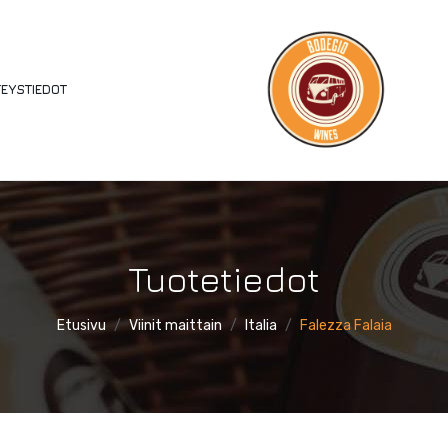
EYSTIEDOT
Tuotetiedot
Etusivu
/
Viinit maittain
/
Italia
/
Falezza Falaia