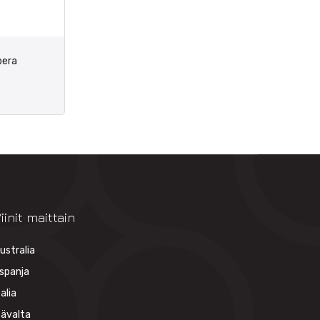
bera
iinit maittain
ustralia
spanja
talia
tävalta