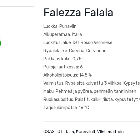
Falezza Falaia
Luokka: Punaviini
Alkuperämaa: Italia
Luokitus, alue: IGT Rosso Veronese
Rypälelajike: Corvina, Corvinone
Pakkaus koko: 0,75 l
Pulloja laatikossa: 6
Alkoholipitoisuus: 14,5 %
Valmistus: Rypäleitä kuivattu 3 viikkoa. Kypsy
Maku: Pehmeä ja pyöreä, pehmeän tanniininen
Ruokasuositus: Paistit, kaikki riista, kypsytety
Tarjoilulämpötila: 18 °C
OSASTOT:
,
,
Italia
Punaviinit
Viinit maittain