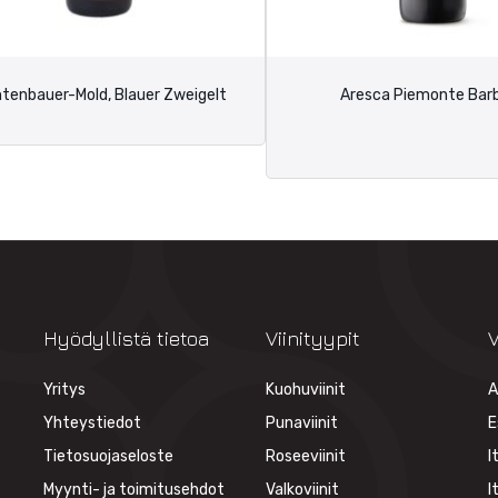
htenbauer-Mold, Blauer Zweigelt
Aresca Piemonte Bar
Hyödyllistä tietoa
Viinityypit
V
Yritys
Kuohuviinit
A
Yhteystiedot
Punaviinit
E
Tietosuojaseloste
Roseeviinit
I
Myynti- ja toimitusehdot
Valkoviinit
I