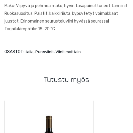
re
Maku: Viipyvä ja pehmeä maku, hyvin tasapainottuneet tanniinit
Ruokasuositus: Paistit, kaikki riista, kypsytetyt voimakkaat
juustot. Erinomainen seurusteluviini hyvässä seurassa!
Tarjoilulämpötila: 18-20 °C
OSASTOT:
,
,
Italia
Punaviinit
Viinit maittain
Tutustu myös