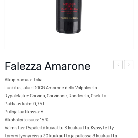
Courtault-Michelet
Saksa
Falezza
Lucien Albrecht
Moscone
Poesie
Falezza Amarone
alez
alez
Quevedo
Alkuperämaa: Italia
za
za
Torre Zambra
Luokitus, alue: DOCG Amarone della Valpolicella
Val
Pas
Rypälelajike: Corvina, Corvinone, Rondinella, Oseleta
Villa Braida
poli
sito
Pakkaus koko: 0,75 l
cell
Zantho
Pulloja laatikossa: 6
a
Alkoholipitoisuus: 16 %
Sup
Valmistus: Rypäleitä kuivattu 3 kuukautta. Kypsytetty
erio
tammitynnyreissä 30 kuukautta ja pullossa 8 kuukautta