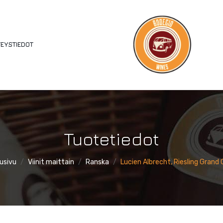
EYSTIEDOT
Tuotetiedot
usivu
/
Viinit maittain
/
Ranska
/
Lucien Albrecht, Riesling Grand 