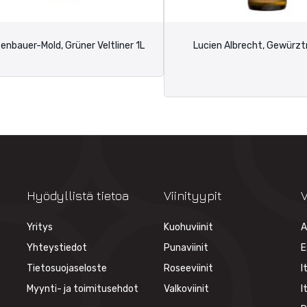
enbauer-Mold, Grüner Veltliner 1L
Lucien Albrecht, Gewürzt
Hyödyllistä tietoa
Viinityypit
V
Yritys
Kuohuviinit
A
Yhteystiedot
Punaviinit
E
Tietosuojaseloste
Roseeviinit
I
Myynti- ja toimitusehdot
Valkoviinit
I