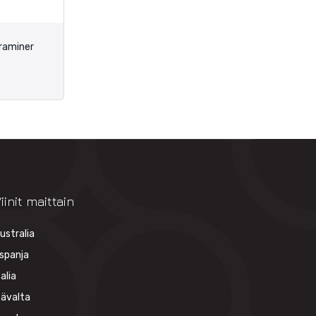
raminer
iinit maittain
ustralia
spanja
talia
tävalta