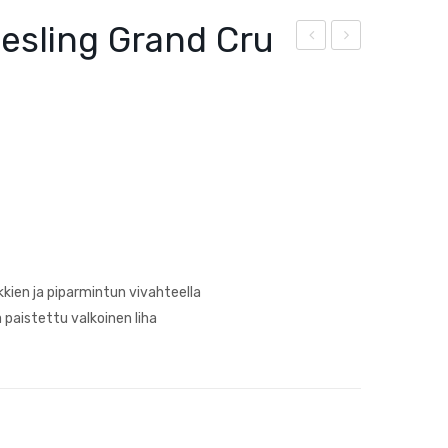
iesling Grand Cru
retz
res
Spä
ca
tbu
Bar
rgu
ber
nde
a
r
d’A
sti
Sup
erio
kien ja piparmintun vivahteella
re
a paistettu valkoinen liha