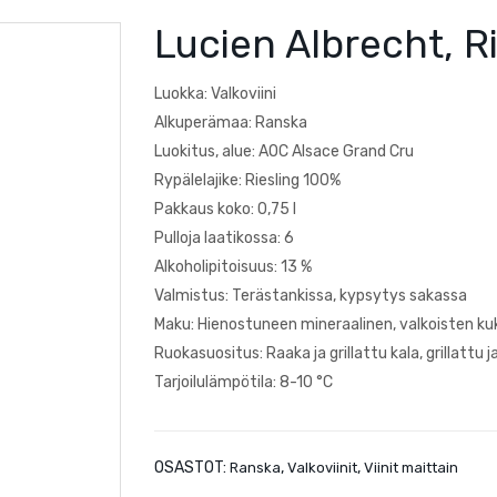
Lucien Albrecht, R
Luokka: Valkoviini
Alkuperämaa: Ranska
Luokitus, alue: AOC Alsace Grand Cru
Rypälelajike: Riesling 100%
Pakkaus koko: 0,75 l
Pulloja laatikossa: 6
Alkoholipitoisuus: 13 %
Valmistus: Terästankissa, kypsytys sakassa
Maku: Hienostuneen mineraalinen, valkoisten kuk
Ruokasuositus: Raaka ja grillattu kala, grillattu j
Tarjoilulämpötila: 8-10 °C
OSASTOT:
,
,
Ranska
Valkoviinit
Viinit maittain