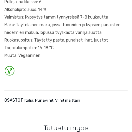
Pulloja laatikossa: 6
g
Alkoholipitoisuus: 14 %
Gra
Valmistus: Kypsytys tammitynnyreissä 7-8 kuukautta
nd
Maku: Täyteläinen maku, jossa tuoreiden ja kypsien punaisten
Cru
hedelmien makua, lopussa tyylikästä vaniljaisuutta
Ruokasuositus: Täytetty pasta, punaiset lihat, juustot
Tarjoilulämpötila: 16-18 °C
Muuta: Vegaaninen
OSASTOT:
,
,
Italia
Punaviinit
Viinit maittain
Tutustu myös