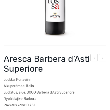
Courtault-Michelet
Saksa
Falezza
Lucien Albrecht
Moscone
Poesie
Aresca Barbera d’Asti
Quevedo
ucie
res
Superiore
Torre Zambra
n
ca
Albr
Bar
Villa Braida
Luokka: Punaviini
ech
olo
Alkuperämaa: Italia
Zantho
t,
Luokitus, alue: DOCG Barbera d’Asti Superiore
Rypälelajike: Barbera
Rie
Pakkaus koko: 0,75 l
slin