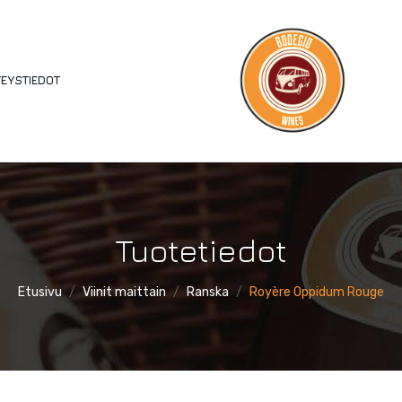
EYSTIEDOT
Tuotetiedot
Etusivu
/
Viinit maittain
/
Ranska
/
Royère Oppidum Rouge