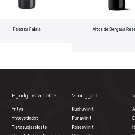
Falezza Falaia
Altos de Bergasa Res
Hyödyllistä tietoa
Viinityypit
V
Yritys
Kuohuviinit
A
Yhteystiedot
Punaviinit
E
Tietosuojaseloste
Roseeviinit
I