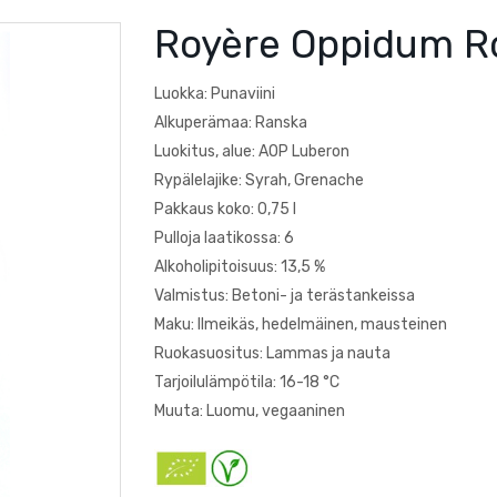
Royère Oppidum R
Luokka: Punaviini
Alkuperämaa: Ranska
Luokitus, alue: AOP Luberon
Rypälelajike: Syrah, Grenache
Pakkaus koko: 0,75 l
Pulloja laatikossa: 6
Alkoholipitoisuus: 13,5 %
Valmistus: Betoni- ja terästankeissa
Maku: Ilmeikäs, hedelmäinen, mausteinen
Ruokasuositus: Lammas ja nauta
Tarjoilulämpötila: 16-18 °C
Muuta: Luomu, vegaaninen