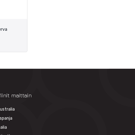
erva
iinit maittain
ustralia
spanja
talia